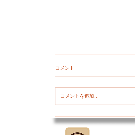
コメント
今日のまるしぇ♪
コメントを追加…
社会福祉法人 金努福祉